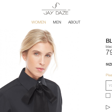
WOMEN
MEN
ABOUT
B
bla
7
SIZ
Plea