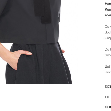
Hand
Kuns
erk
Du w
doc
Crop
Du h
Sch
But 
Unde
DE
FIT
Ord
Col
CO