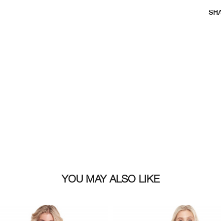
Mate
SH
Car
Char
Size
YOU MAY ALSO LIKE