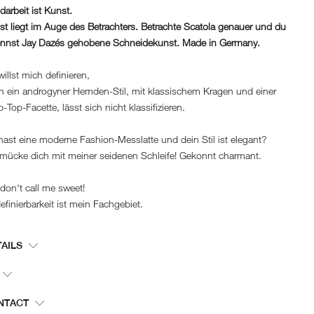
arbeit ist Kunst.
t liegt im Auge des Betrachters. Betrachte Scatola genauer und du
ennst Jay Dazés gehobene Schneidekunst. Made in Germany.
illst mich definieren,
h ein androgyner Hemden-Stil, mit klassischem Kragen und einer
-Top-Facette, lässt sich nicht klassifizieren.
ast eine moderne Fashion-Messlatte und dein Stil ist elegant?
mücke dich mit meiner seidenen Schleife! Gekonnt charmant.
don‘t call me sweet!
finierbarkeit ist mein Fachgebiet.
TAILS
Show size chart
er number:
232BS-W0175-black-XS
or:
black
NTACT
+49 4121 2914240