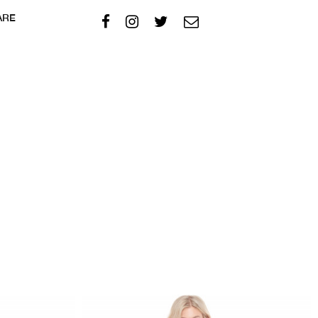
rial:
100 % Cotton, Bow:
service@jaydaze.com
ARE
100 % Silk
e:
Professional cleaning
acteristics:
Short boxy blouse made of cotton with a silk
bow,
classic shirt collar,
concealed button placket,
1/2 sleeves,
wide fit
 description:
Our model wears size XS.
Measures: chest circumference 81, waist 60,
hips 89.
Height of the model: 175 cm