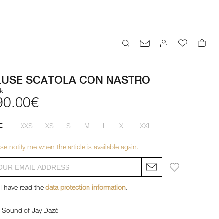
LUSE SCATOLA CON NASTRO
ck
90.00€
XXS
XS
S
M
L
XL
XXL
E
se notify me when the article is available again.
I have read the
data protection information
.
Sound of Jay Dazé
Sound of Jay Dazé