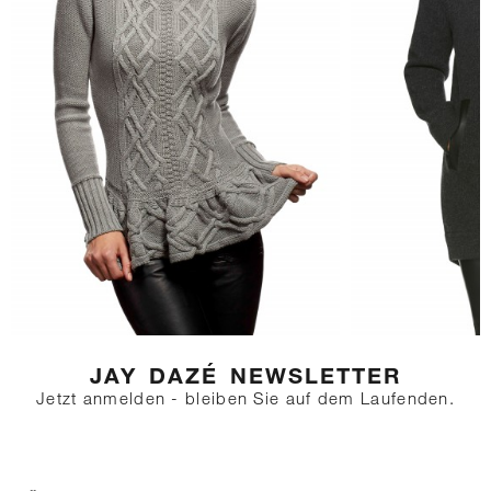
Pullover, Zopfstrickmuster auf
Front, Rücken und Schößchen,
kurzer nicht differenzierter
Kragen, geripptes langes
Bündchen, ausgestelltes
Schößchen, taillierter,
körperbetonter Schnitt, sehr
geschmeidig und
körperanpassend
Größenbeschreibung:
Unser Model trägt Kleidergröße
S. Maße: Brustumfang 85, Taille
64, Hüfte 91 Größe des Models:
177 cm ACHTUNG: Die
Hauptmaße sind von Minimum
bis Maximum aufgeführt, da der
Strickpullover sehr dehnbar ist!
JAY DAZÉ NEWSLETTER
Jetzt anmelden - bleiben Sie auf dem Laufenden.